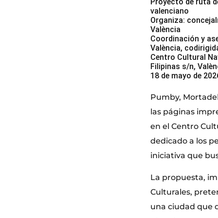
Proyecto de ruta d
valenciano
Organiza: concejal
València
Coordinación y as
València, codirigid
Centro Cultural Na
Filipinas s/n, Valèn
18 de mayo de 202
Pumby, Mortadelo
las páginas impr
en el Centro Cul
dedicado a los p
iniciativa que bu
La propuesta, im
Culturales, prete
una ciudad que d