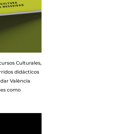
cursos Culturales,
rridos didácticos
idar València
ales como