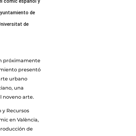
el cómic español y
 Ayuntamiento de
niversitat de
rán próximamente
amiento presentó
arte urbano
ciano, una
el noveno arte.
o y Recursos
ómic en València,
producción de