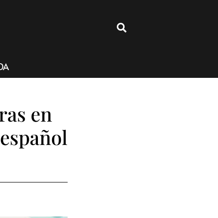
4
DA
ras en
 español