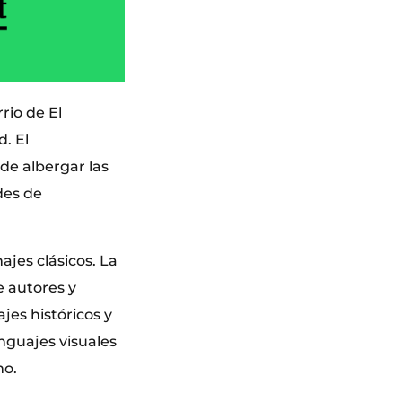
rio de El
. El
de albergar las
des de
ajes clásicos. La
e autores y
jes históricos y
nguajes visuales
mo.