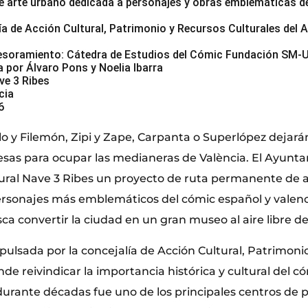
e arte urbano dedicada a personajes y obras emblemáticas d
ía de Acción Cultural, Patrimonio y Recursos Culturales del
esoramiento: Cátedra de Estudios del Cómic Fundación SM-U
a por Álvaro Pons y Noelia Ibarra
ve 3 Ribes
cia
6
 y Filemón, Zipi y Zape, Carpanta o Superlópez deja
esas para ocupar las medianeras de València. El Ayunt
tural Nave 3 Ribes un proyecto de ruta permanente de 
ersonajes más emblemáticos del cómic español y valen
sca convertir la ciudad en un gran museo al aire libre d
pulsada por la concejalía de Acción Cultural, Patrimoni
nde reivindicar la importancia histórica y cultural del c
urante décadas fue uno de los principales centros de 