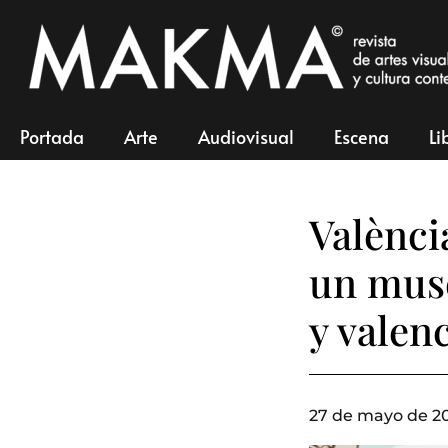
Portada
Arte
Audiovisual
Escena
Li
Valènci
un muse
y valen
27 de mayo de 2