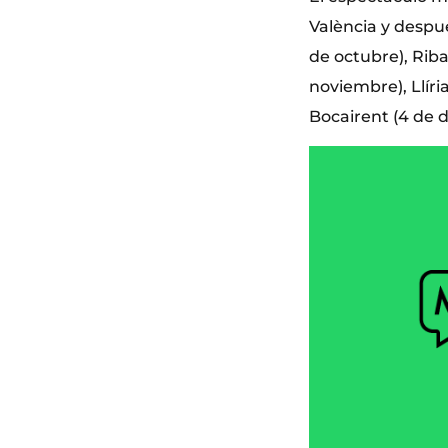
València y despué
de octubre), Riba
noviembre), Llíri
Bocairent (4 de d