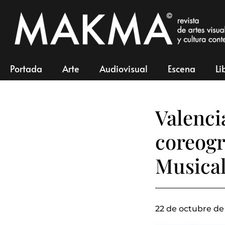
Portada
Arte
Audiovisual
Escena
Li
Valenci
coreogr
Musica
22 de octubre de 