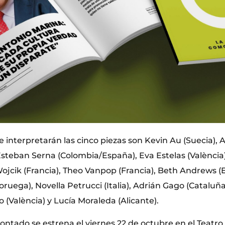
ue interpretarán las cinco piezas son Kevin Au (Suecia),
 Esteban Serna (Colombia/España), Eva Estelas (València
Wojcik (Francia), Theo Vanpop (Francia), Beth Andrews 
ega), Novella Petrucci (Italia), Adrián Gago (Cataluña)
 (València) y Lucía Moraleda (Alicante).
ntado se estrena el viernes 22 de octubre en el Teatro 