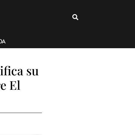
4
DA
fica su
e El