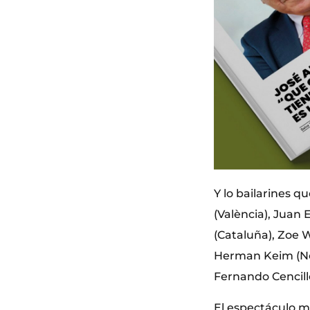
Y lo bailarines q
(València), Juan
(Cataluña), Zoe 
Herman Keim (Noru
Fernando Cencillo
El espectáculo mo