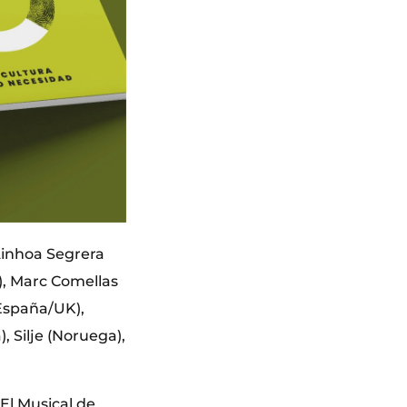
 Ainhoa Segrera
), Marc Comellas
(España/UK),
, Silje (Noruega),
El Musical de