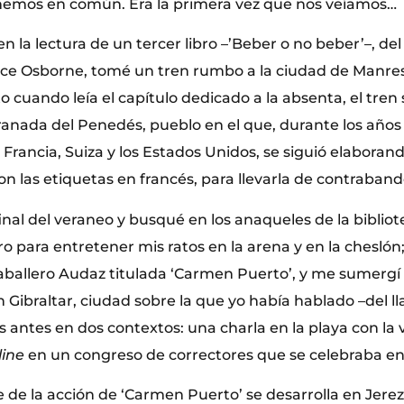
emos en común. Era la primera vez que nos veíamos…
n la lectura de un tercer libro –’Beber o no beber’–, del
ce Osborne, tomé un tren rumbo a la ciudad de Manresa
o cuando leía el capítulo dedicado a la absenta, el tren
ranada del Penedés, pueblo en el que, durante los años 
Francia, Suiza y los Estados Unidos, se siguió elaborand
n las etiquetas en francés, para llevarla de contrabando
final del veraneo y busqué en los anaqueles de la bibliot
bro para entretener mis ratos en la arena y en la cheslón;
aballero Audaz titulada ‘Carmen Puerto’, y me sumergí 
 Gibraltar, ciudad sobre la que yo había hablado –del ll
s antes en dos contextos: una charla en la playa con la 
line
en un congreso de correctores que se celebraba e
de la acción de ‘Carmen Puerto’ se desarrolla en Jerez 