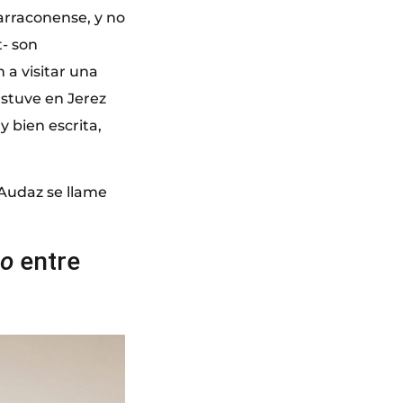
tarraconense, y no
t- son
 a visitar una
 Estuve en Jerez
y bien escrita,
 Audaz se llame
no
entre