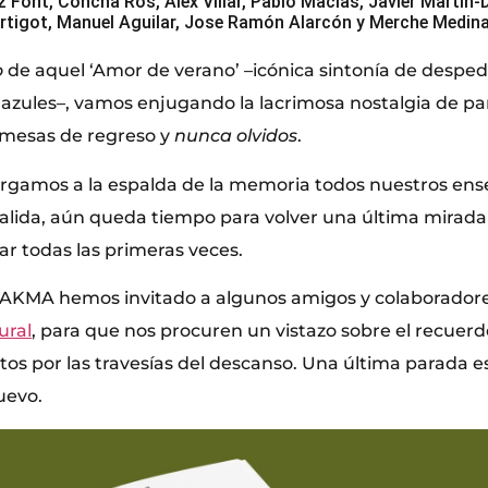
Font, Concha Ros, Álex Villar, Pablo Macías, Javier Martín-
rtigot, Manuel Aguilar, Jose Ramón Alarcón y Merche Medin
o
de aquel ‘Amor de verano’ –icónica sintonía de despe
y azules–, vamos enjugando la lacrimosa nostalgia de pa
mesas de regreso y
nunca olvidos
.
rgamos a la espalda de la memoria todos nuestros ens
salida, aún queda tiempo para volver una última mirada h
ar todas las primeras veces.
MAKMA hemos invitado a algunos amigos y colaborador
ural
, para que nos procuren un vistazo sobre el recuer
os por las travesías del descanso. Una última parada es
uevo.