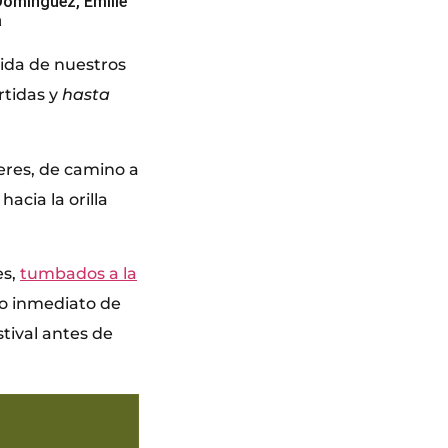
Domínguez, Emilie
a
dida de nuestros
rtidas y
hasta
eres, de camino a
acia la orilla
es,
tumbados a la
do inmediato de
tival antes de