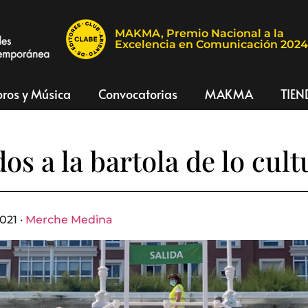
MAKMA, Premio Nacional a la
Excelencia en Comunicación 202
bros y Música
Convocatorias
MAKMA
TIEN
s a la bartola de lo cultu
021 ·
Merche Medina