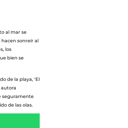
o al mar se
 hacen sonreír al
, los
ue bien se
o de la playa, ‘El
a autora
ue seguramente
do de las olas.