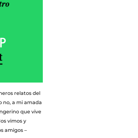
imeros relatos del
o no, a mi amada
ngerino que vive
Nos vimos y
os amigos –