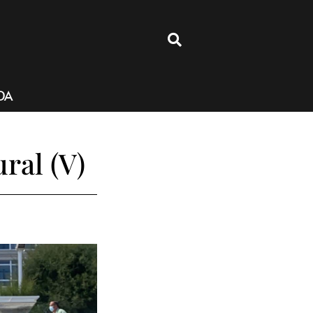
4
DA
ral (V)