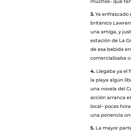
muchos– que ten
3.
Ya enfrascado e
británico Lawren
una amiga, y just
estación de La G
de esa bebida en 
comercializaba co
4.
Llegaba ya el 
la playa algún li
una novela del C
acción arranca en
local– pocas hora
una ponencia
on
5.
La mayor parte 