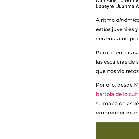
Con Alberto Gómez 
Lapeyre, Juanma A
A ritmo
dinámic
estíos juveniles 
cuándos
con pro
Pero mientras ca
las escaleras de 
que nos vio retoz
Por ello, desde 
bartola de lo cult
su mapa de asuet
emprender de n