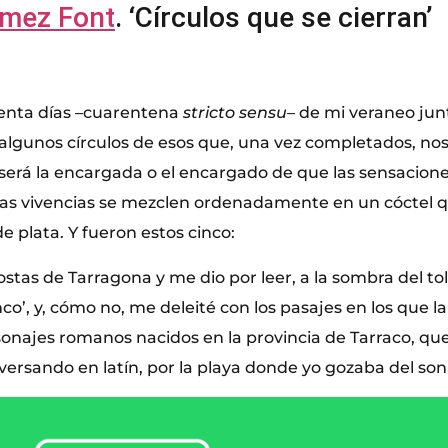
ómez Font
. ‘Círculos que se cierran’
renta días –cuarentena
stricto
sensu–
de mi veraneo junt
algunos círculos de esos que, una vez completados, nos
será la encargada o el encargado de que las sensaciones
as vivencias se mezclen ordenadamente en un cóctel q
e plata. Y fueron estos cinco:
stas de Tarragona y me dio por leer, a la sombra del told
nco’, y, cómo no, me deleité con los pasajes en los que l
onajes romanos nacidos en la provincia de Tarraco, q
ersando en latín, por la playa donde yo gozaba del soni