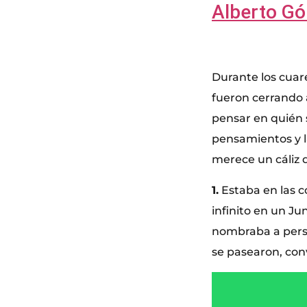
Alberto G
Durante los cua
fueron cerrando 
pensar en quién 
pensamientos y l
merece un cáliz d
1.
Estaba en las co
infinito en un Ju
nombraba a pers
se pasearon, conv