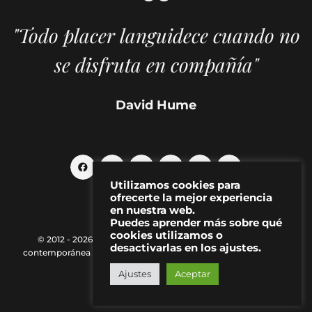
"Todo placer languidece cuando no
se disfruta en compañía"
David Hume
Utilizamos cookies para
ofrecerte la mejor experiencia
en nuestra web.
Puedes aprender más sobre qué
cookies utilizamos o
© 2012 - 2026 MAKMA | Revista de artes visuales y cultura
desactivarlas en los ajustes.
contemporánea |
Política de Privacidad
|
Aviso Legal
|
Contacto
Ajustes
Aceptar