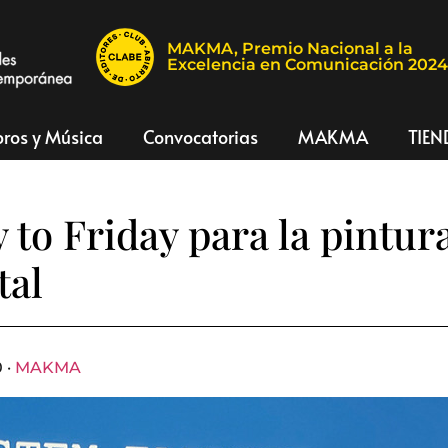
MAKMA, Premio Nacional a la
Excelencia en Comunicación 202
bros y Música
Convocatorias
MAKMA
TIEN
 to Friday para la pintura
tal
 ·
MAKMA