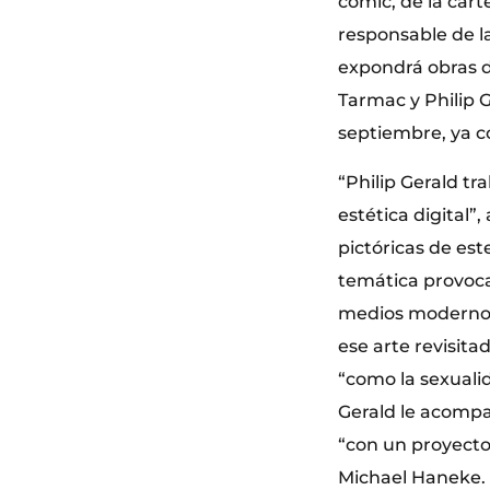
cómic, de la carte
responsable de la
expondrá obras d
Tarmac y Philip G
septiembre, ya c
“Philip Gerald tr
estética digital”
pictóricas de es
temática provoca
medios modernos
ese arte revisit
“como la sexuali
Gerald le acompa
“con un proyecto 
Michael Haneke. 