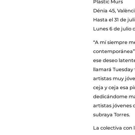
Plastic Murs
Dénia 45, Valènc
Hasta el 31 de jul
Lunes 6 de julio 
“A mí siempre me 
contemporánea”, 
ese deseo latente
llamará Tuesday t
artistas muy jóv
ceja y ceja esa p
dedicándome más a
artistas jóvenes 
subraya Torres.
La colectiva con