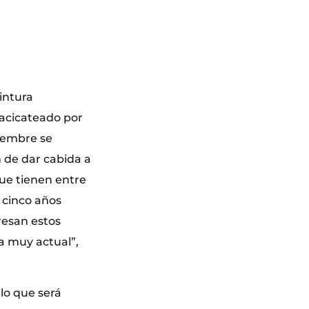
pintura
 acicateado por
tiembre se
n de dar cabida a
que tienen entre
 cinco años
eresan estos
ca muy actual”,
lo que será