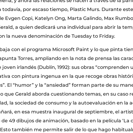
lería, y ahora las relaciones se hacen a través de la pant
 todavía, por escaso tiempo, Plastic Murs. Durante este
e Evgen Copi, Katelyn Ong, Marta Galindo, Max Rumbol
erald, a quien dedicará una individual para abrir la te
on la nueva denominación de Tuesday to Friday.
abaja con el programa Microsoft Paint y lo que pinta tie
, apunta Torres, ampliando en la nota de prensa las carac
te joven irlandés (Dublín, 1992): sus obras “comprenden
tiva con pintura ingenua en la que recoge obras histór
”. El “humor” y la “ansiedad” forman parte de su man
ado que Gerald aborda cuestionando temas, en su caso r
dad, la sociedad de consumo y la autoevaluación en la a
ñará, en esa muestra inaugural de septiembre, el artis
de 49 dibujos de animación, basado en la película ‘La c
Esto también me permite salir de lo que hago habitual