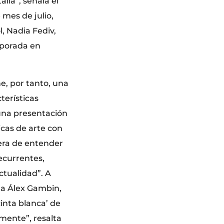
alla”, señala el
 mes de julio,
, Nadia Fediv,
mporada en
ne, por tanto, una
terísticas
 una presentación
icas de arte con
era de entender
ecurrentes,
ctualidad”. A
ta Álex Gambin,
inta blanca’ de
mente”, resalta