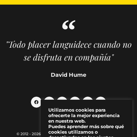
"Todo placer languidece cuando no
se disfruta en compañía"
David Hume
Utilizamos cookies para
ofrecerte la mejor experiencia
en nuestra web.
Puedes aprender más sobre qué
cookies utilizamos o
© 2012 - 2026 MAKMA | Revista de artes visuales y cultura