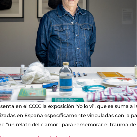
senta en el CCCC la exposición ‘Yo lo vi’, que se suma a 
lizadas en España específicamente vinculadas con la pa
ne “un relato del clamor” para rememorar el trauma de 