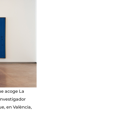
que acoge La
 investigador
ue, en València,