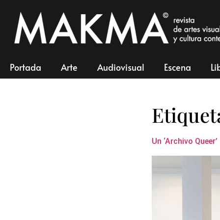
Portada
Arte
Audiovisual
Escena
Li
Etiquet
Un ‘Archivo Queer’