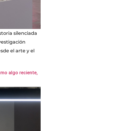
oria silenciada
vestigación
de el arte y el
omo algo reciente,