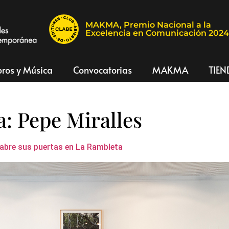
MAKMA, Premio Nacional a la
Excelencia en Comunicación 202
bros y Música
Convocatorias
MAKMA
TIEN
a:
Pepe Miralles
 abre sus puertas en La Rambleta