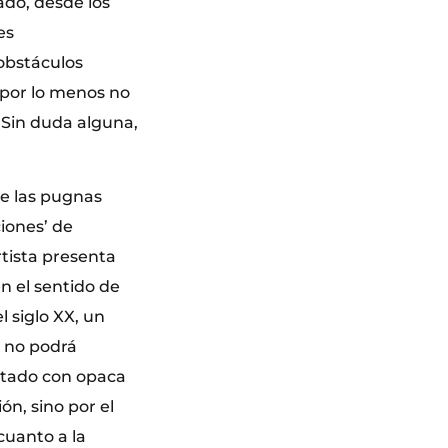
ado, desde los
es
obstáculos
, por lo menos no
. Sin duda alguna,
de las pugnas
ciones’ de
rtista presenta
en el sentido de
l siglo XX, un
, no podrá
ultado con opaca
ón, sino por el
cuanto a la