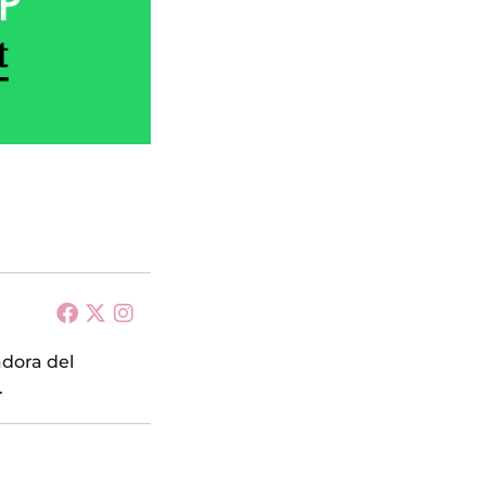
adora del
.