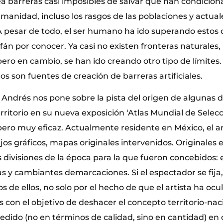
ea barreras casi imposibles de salvar que han condicion
manidad, incluso los rasgos de las poblaciones y actual
 pesar de todo, el ser humano ha ido superando estos 
fán por conocer. Ya casi no existen fronteras naturales
 pero en cambio, se han ido creando otro tipo de límites
tos son fuentes de creación de barreras artificiales.
 Andrés nos pone sobre la pista del origen de algunas 
erritorio en su nueva exposición ‘Atlas Mundial de Selec
pero muy eficaz. Actualmente residente en México, el a
jos gráficos, mapas originales intervenidos. Originales 
divisiones de la época para la que fueron concebidos: e
as y cambiantes demarcaciones. Si el espectador se fija
 de ellos, no solo por el hecho de que el artista ha oc
s con el objetivo de deshacer el concepto territorio-naci
dido (no en términos de calidad, sino en cantidad) en 