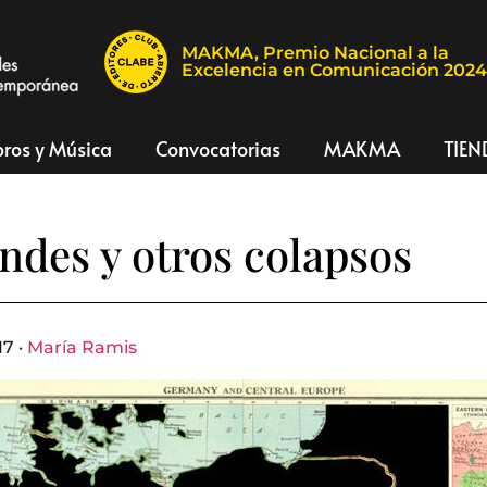
MAKMA, Premio Nacional a la
Excelencia en Comunicación 202
bros y Música
Convocatorias
MAKMA
TIEN
indes y otros colapsos
17 ·
María Ramis