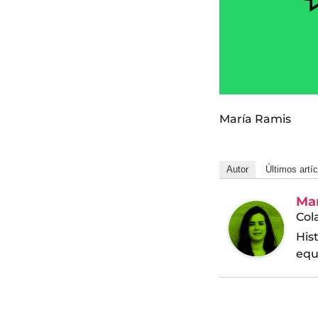
María Ramis
Autor
Últimos artí
Ma
Col
His
equ