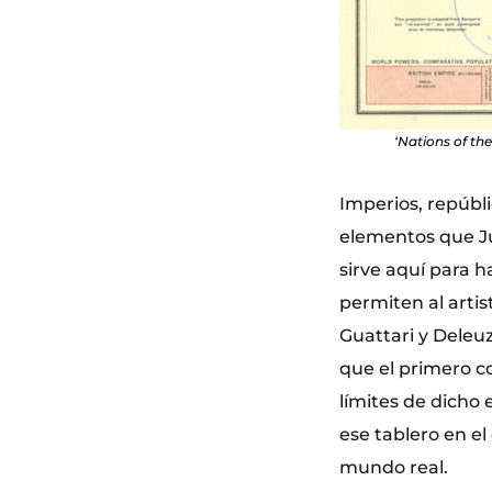
‘Nations of th
Imperios, repúbl
elementos que Ju
sirve aquí para h
permiten al arti
Guattari y Deleu
que el primero c
límites de dicho
ese tablero en el
mundo real.