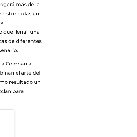
cogerá más de la
es estrenadas en
za
 que llena’, una
cas de diferentes
cenario.
e la Compañía
binan el arte del
omo resultado un
zclan para