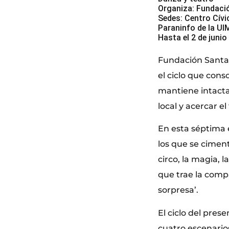
Organiza: Fundaci
Sedes: Centro Cívi
Paraninfo de la UI
Hasta el 2 de junio
Fundación Santan
el ciclo que cons
mantiene intacta 
local y acercar e
En esta séptima 
los que se cime
circo, la magia, 
que trae la compa
sorpresa’.
El ciclo del pres
cuatro escenarios