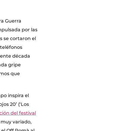
era Guerra
mpulsada por las
s se cortaron el
 teléfonos
cente década
ada gripe
ismos que
po inspira el
jos 20’ (‘Los
ción del festival
a muy variado,
 el Off Romà al