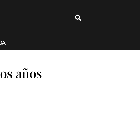
4
DA
los años