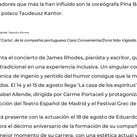
adores que más la han influido son la coreógrafa Pina B
co polaco Taudeusz Kantor.
‘Carta’, de la compañía portuguesa Casa Conveniente/Zona Não Vigiada.
enta el concierto de James Rhodes, pianista y escritor, q
 tradicional en una experiencia inclusiva. Un singular
nica de ingenio y sentido del humor consigue que la mú
os. El 14 y el 15 de agosto llega ‘La casa de los espíritus’
Isabel Allende, dirigida por Carme Portaceli y protagon
ción del Teatro Español de Madrid y el Festival Grec de
rá presente con la actuación el 18 de agosto de Eduard
ebra el décimo aniversario de la formación de su compañ
mejor momento de su carrera, con una estética actual 