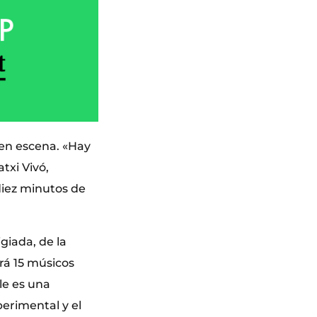
 en escena. «Hay
xi Vivó,
 diez minutos de
giada, de la
rá 15 músicos
lle es una
perimental y el