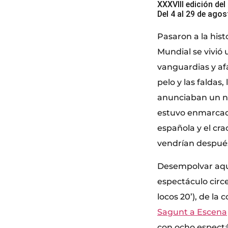
XXXVIII edición de
Del 4 al 29 de ago
Pasaron a la hist
Mundial se vivió 
vanguardias y af
pelo y las faldas
anunciaban un n
estuvo enmarcada
española y el cra
vendrían despué
Desempolvar aquel
espectáculo circe
locos 20’), de l
Sagunt a Escena
con ocho espectá