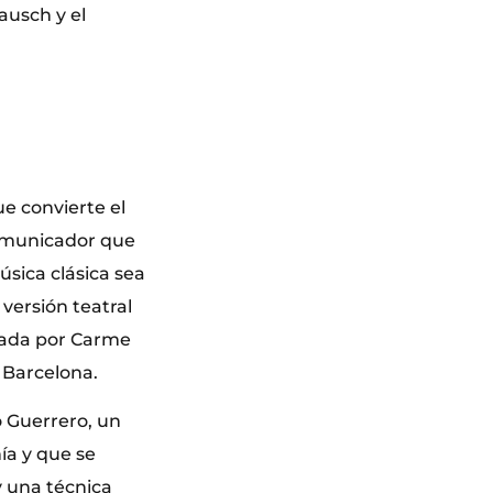
ausch y el
ue convierte el
 comunicador que
sica clásica sea
 versión teatral
izada por Carme
 Barcelona.
o Guerrero, un
ía y que se
y una técnica