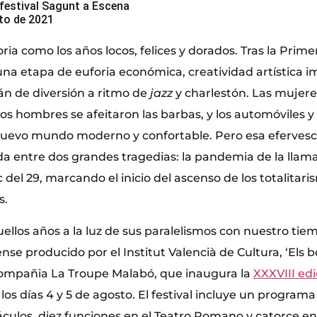
l festival Sagunt a Escena
sto de 2021
oria como los años locos, felices y dorados. Tras la Prim
una etapa de euforia económica, creatividad artística i
án de diversión a ritmo de
jazz
y charlestón. Las mujere
, los hombres se afeitaron las barbas, y los automóviles y
uevo mundo moderno y confortable. Pero esa eferves
 entre dos grandes tragedias: la pandemia de la llam
c del 29, marcando el inicio del ascenso de los totalitar
s.
los años a la luz de sus paralelismos con nuestro tiem
nse producido por el Institut Valencià de Cultura, ‘Els bo
a compañia La Troupe Malabó, que inaugura la
XXXVIII edi
los días 4 y 5 de agosto. El festival incluye un program
culos, diez funciones en el Teatro Romano y catorce en