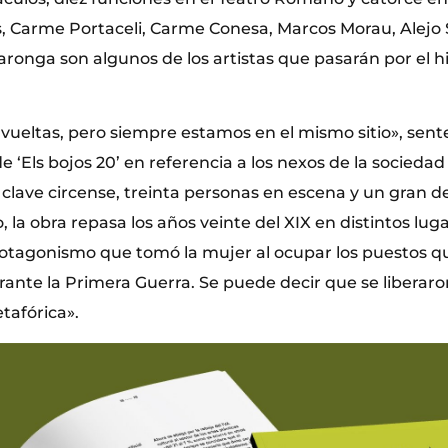
es, Carme Portaceli, Carme Conesa, Marcos Morau, Alejo
llaronga son algunos de los artistas que pasarán por el h
eltas, pero siempre estamos en el mismo sitio», senten
de ‘Els bojos 20’ en referencia a los nexos de la sociedad
 clave circense, treinta personas en escena y un gran d
co, la obra repasa los años veinte del XIX en distintos lu
rotagonismo que tomó la mujer al ocupar los puestos q
rante la Primera Guerra. Se puede decir que se liberaro
etafórica».