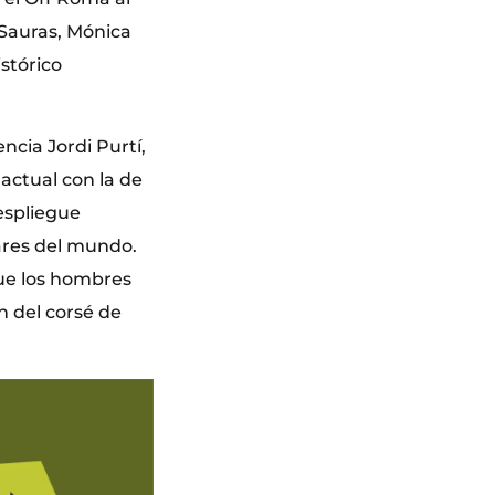
 Sauras, Mónica
istórico
cia Jordi Purtí,
 actual con la de
espliegue
gares del mundo.
ue los hombres
n del corsé de