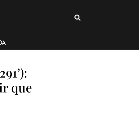
4
DA
91’):
ir que