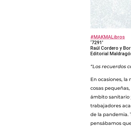
#MAKMALibros
‘7291′
Raúl Cordero y Bor
Editorial Maldragó
“Los recuerdos c
En ocasiones, la 
cosas pequeñas, e
ámbito sanitario
trabajadores acab
de la pandemia. T
pensábamos que 