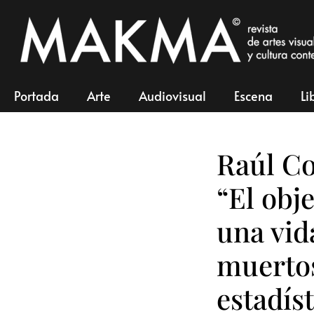
Portada
Arte
Audiovisual
Escena
Li
Raúl Co
“El obj
una vid
muerto
estadís