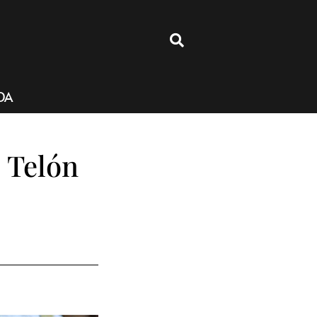
4
DA
 Telón