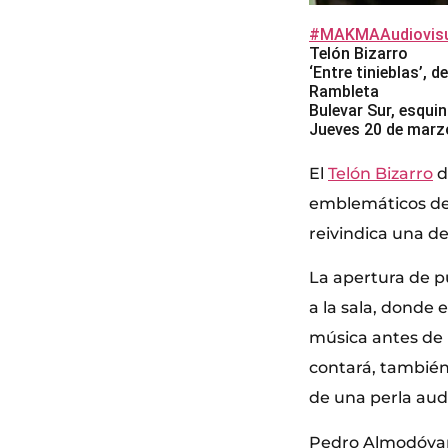
#MAKMAAudiovisu
Telón Bizarro
‘Entre tinieblas’,
Rambleta
Bulevar Sur, esquin
Jueves 20 de marzo
El
Telón Bizarro
d
emblemáticos de 
reivindica una d
La apertura de pu
a la sala, donde
música antes de 
contará, también,
de una perla audi
Pedro Almodóvar