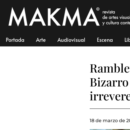
Portada
Arte
Audiovisual
Escena
Li
Ramblet
Bizarro 
irrever
18 de marzo de 2