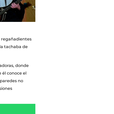
 a regañadientes
 la tachaba de
cadoras, donde
 él conoce el
s paredes no
siones