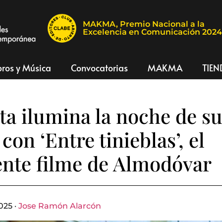
MAKMA, Premio Nacional a la
Excelencia en Comunicación 202
bros y Música
Convocatorias
MAKMA
TIEN
a ilumina la noche de su
con ‘Entre tinieblas’, el
ente filme de Almodóvar
025 ·
Jose Ramón Alarcón