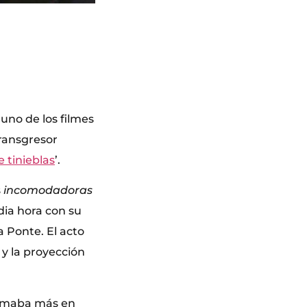
no de los filmes
ransgresor
e tinieblas
’.
s
incomodadoras
ia hora con su
 Ponte. El acto
 y la proyección
tomaba más en