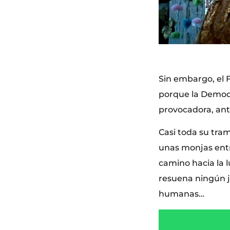
Sin embargo, el F
porque la Democra
provocadora, anti
Casi toda su tra
unas monjas entr
camino hacia la l
resuena ningún ju
humanas…