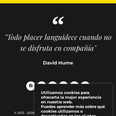
"Todo placer languidece cuando no
se disfruta en compañía"
David Hume
Utilizamos cookies para
ofrecerte la mejor experiencia
en nuestra web.
Puedes aprender más sobre qué
cookies utilizamos o
© 2012 - 2026 MAKMA | Revista de artes visuales y cultura