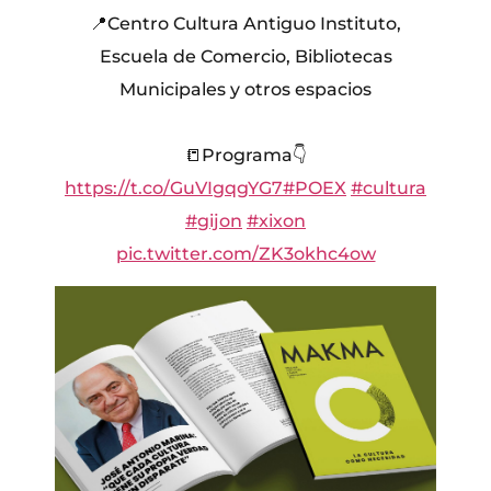
📍Centro Cultura Antiguo Instituto,
Escuela de Comercio, Bibliotecas
Municipales y otros espacios
📒Programa👇
https://t.co/GuVIgqgYG7
#POEX
#cultura
#gijon
#xixon
pic.twitter.com/ZK3okhc4ow