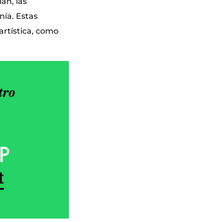
án, las
nía. Estas
artística, como