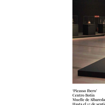
‘Picasso Ibero’
Centro Botín
Muelle de Albareda
Hasta el 12 de sept