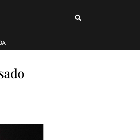
4
DA
asado