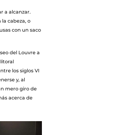
r a alcanzar.
la cabeza, o
musas con un saco
useo del Louvre a
litoral
re los siglos VI
nerse y, al
un mero giro de
más acerca de