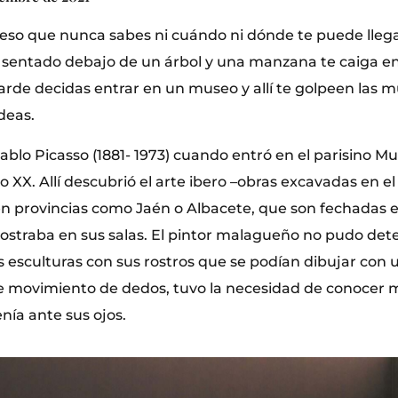
s eso que nunca sabes ni cuándo ni dónde te puede llega
sentado debajo de un árbol y una manzana te caiga en 
rde decidas entrar en un museo y allí te golpeen las 
deas.
Pablo Picasso (1881- 1973) cuando entró en el parisino M
lo XX. Allí descubrió el arte ibero –obras excavadas en el 
n provincias como Jaén o Albacete, que son fechadas ent
mostraba en sus salas. El pintor malagueño no pudo dete
s esculturas con sus rostros que se podían dibujar con 
 movimiento de dedos, tuvo la necesidad de conocer 
nía ante sus ojos.