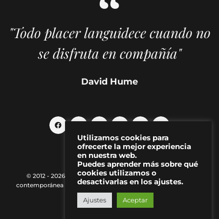
"Todo placer languidece cuando no
se disfruta en compañía"
David Hume
Utilizamos cookies para
ofrecerte la mejor experiencia
en nuestra web.
Puedes aprender más sobre qué
cookies utilizamos o
© 2012 - 2026 MAKMA | Revista de artes visuales y cultura
desactivarlas en los ajustes.
contemporánea |
Política de Privacidad
|
Aviso Legal
|
Contacto
Ajustes
Aceptar