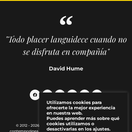
"Todo placer languidece cuando no
se disfruta en compañía"
David Hume
Utilizamos cookies para
ofrecerte la mejor experiencia
en nuestra web.
Puedes aprender más sobre qué
cookies utilizamos o
© 2012 - 2026 MAKMA | Revista de artes visuales y cultura
desactivarlas en los ajustes.
contemporánea |
Política de Privacidad
|
Aviso Legal
|
Contacto