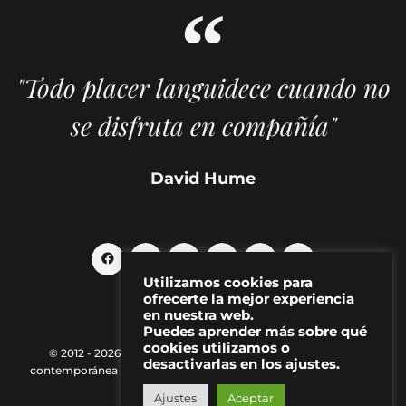
"Todo placer languidece cuando no
se disfruta en compañía"
David Hume
Utilizamos cookies para
ofrecerte la mejor experiencia
en nuestra web.
Puedes aprender más sobre qué
cookies utilizamos o
© 2012 - 2026 MAKMA | Revista de artes visuales y cultura
desactivarlas en los ajustes.
contemporánea |
Política de Privacidad
|
Aviso Legal
|
Contacto
Ajustes
Aceptar