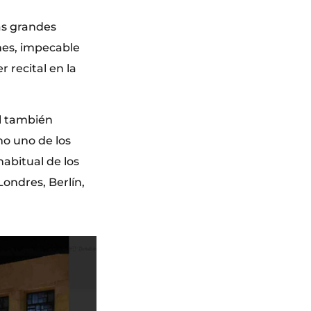
as grandes
nes, impecable
 recital en la
el también
o uno de los
habitual de los
ondres, Berlín,