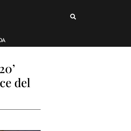
4
DA
20’
ce del