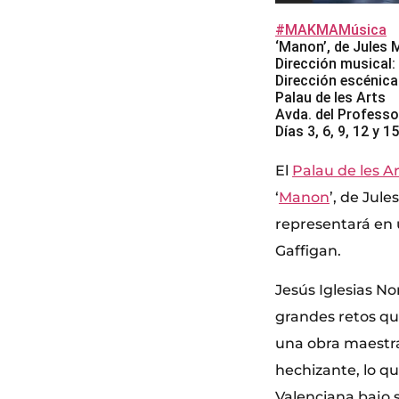
#MAKMAMúsica
‘Manon’, de Jules
Dirección musical
Dirección escénica
Palau de les Arts
Avda. del Professo
Días 3, 6, 9, 12 y 
El
Palau de les Ar
‘
Manon
’, de Jul
representará en 
Gaffigan.
Jesús Iglesias No
grandes retos qu
una obra maestra 
hechizante, lo qu
Valenciana bajo s