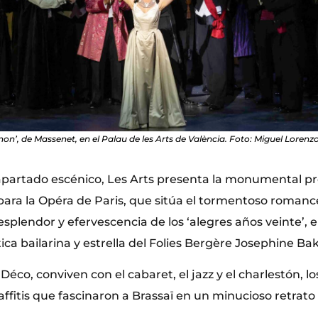
on’, de Massenet, en el Palau de les Arts de València. Foto: Miguel Lorenzo
apartado escénico, Les Arts presenta la monumental p
ara la Opéra de Paris, que sitúa el tormentoso roman
esplendor y efervescencia de los ‘alegres años veinte’,
tica bailarina y estrella del Folies Bergère Josephine Bak
Déco, conviven con el cabaret, el jazz y el charlestón, lo
raffitis que fascinaron a Brassaï en un minucioso retrat