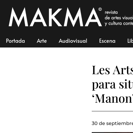
Portada
Arte
Audiovisual
Escena
Li
Les Arts
para si
‘Manon’
30 de septiembre