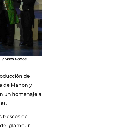
 y Mikel Ponce.
roducción de
ce de Manon y
 en un homenaje a
er.
s frescos de
o del glamour