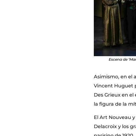
Escena de ‘Man
Asimismo, en el 
Vincent Huguet p
Des Grieux en el 
la figura de la mí
El Art Nouveau y 
Delacroix y los g
parisino de 1920.