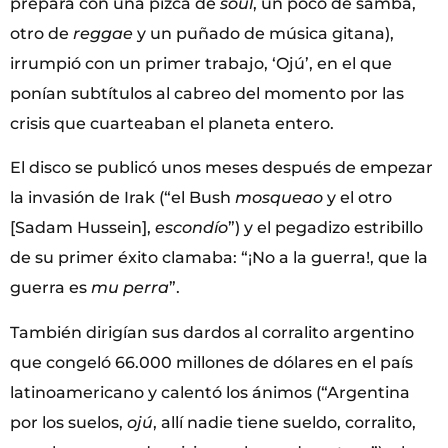
prepara con una pizca de
soul
, un poco de samba,
otro de
reggae
y un puñado de música gitana),
irrumpió con un primer trabajo, ‘Ojú’, en el que
ponían subtítulos al cabreo del momento por las
crisis que cuarteaban el planeta entero.
El disco se publicó unos meses después de empezar
la invasión de Irak (“el Bush
mosqueao
y el otro
[Sadam Hussein],
escondío
”) y el pegadizo estribillo
de su primer éxito clamaba: “¡No a la guerra!, que la
guerra es
mu perra
”.
También dirigían sus dardos al corralito argentino
que congeló 66.000 millones de dólares en el país
latinoamericano y calentó los ánimos (“Argentina
por los suelos,
ojú
, allí nadie tiene sueldo, corralito,