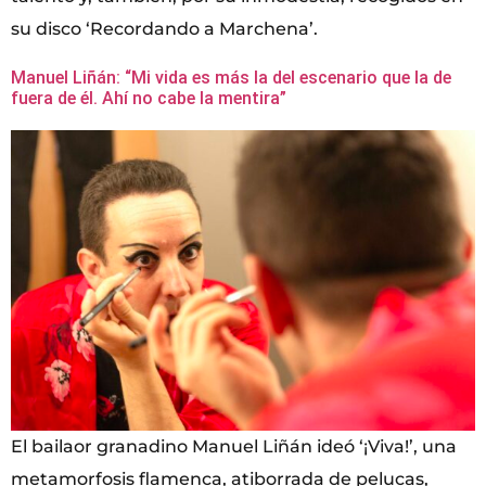
su disco ‘Recordando a Marchena’.
Manuel Liñán: “Mi vida es más la del escenario que la de
fuera de él. Ahí no cabe la mentira”
El bailaor granadino Manuel Liñán ideó ‘¡Viva!’, una
metamorfosis flamenca, atiborrada de pelucas,