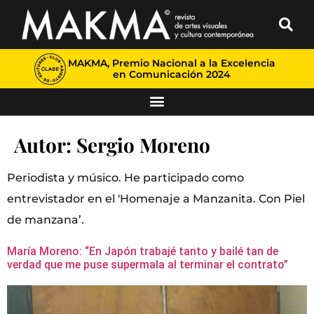
MAKMA, Premio Nacional a la Excelencia
en Comunicación 2024
Autor:
Sergio Moreno
Periodista y músico. He participado como
entrevistador en el 'Homenaje a Manzanita. Con Piel
de manzana’.
María Moreno: “En Japón trabajé tanto y bailé tan de
verdad que me puse supermala al terminar el contrato”