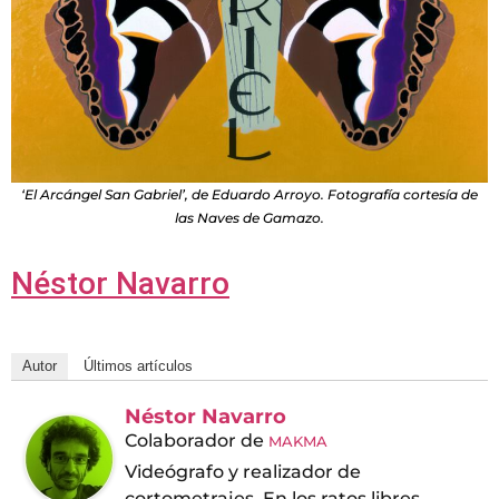
‘El Arcángel San Gabriel’, de Eduardo Arroyo. Fotografía cortesía de
las Naves de Gamazo.
Néstor Navarro
Autor
Últimos artículos
Néstor Navarro
Colaborador
de
MAKMA
Videógrafo y realizador de
cortometrajes. En los ratos libres,