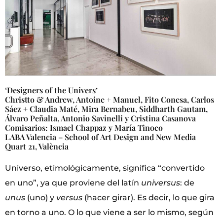
‘Designers of the Univers’
Christto & Andrew, Antoine + Manuel, Fito Conesa, Carlos
Sáez + Claudia Maté, Mira Bernabeu, Siddharth Gautam,
Álvaro Peñalta, Antonio Savinelli y Cristina Casanova
Comisarios: Ismael Chappaz y María Tinoco
LABA Valencia – School of Art Design and New Media
Quart 21, València
Universo, etimológicamente, significa “convertido
en uno”, ya que proviene del latín
universus
: de
unus
(uno) y
versus
(hacer girar). Es decir, lo que gira
en torno a uno. O lo que viene a ser lo mismo, según