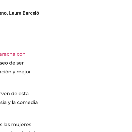
eno, Laura Barceló
aracha con
eseo de ser
ación y mejor
irven de esta
esía y la comedia
s las mujeres