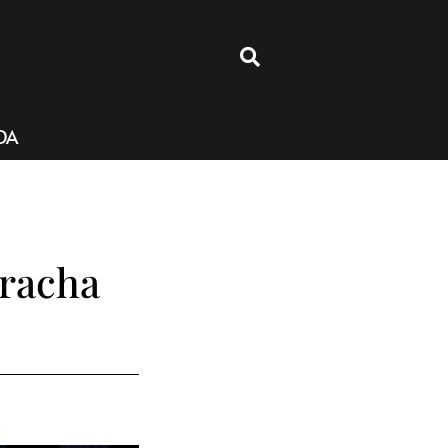
4
DA
aracha