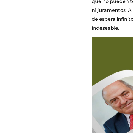
que no pueden te
ni juramentos. A
de espera infinit
indeseable.