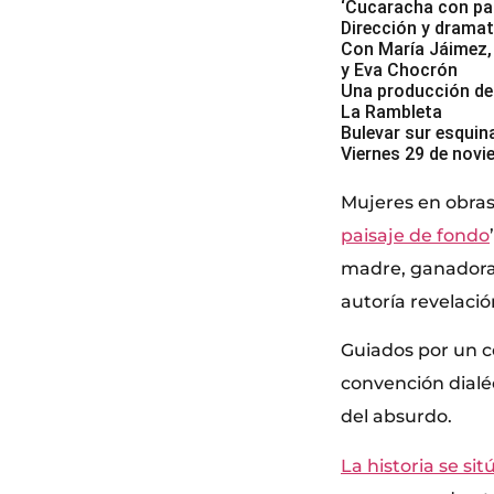
‘Cucaracha con pai
Dirección y dramat
Con María Jáimez, 
y Eva Chocrón
Una producción de
La Rambleta
Bulevar sur esquina
Viernes 29 de novi
Mujeres en obras 
paisaje de fondo
madre, ganadora 
autoría revelació
Guiados por un co
convención dialéc
del absurdo.
La historia se si