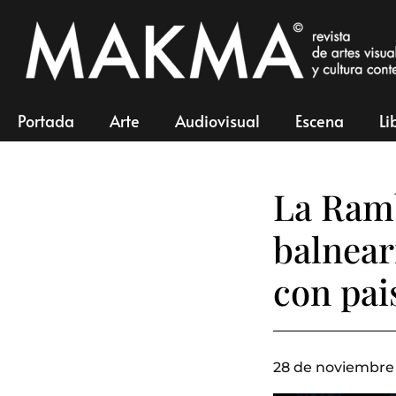
Portada
Arte
Audiovisual
Escena
Li
La Ramb
balnear
con pai
28 de noviembre