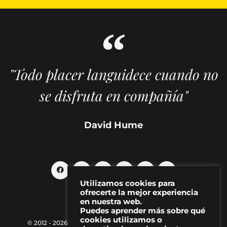
"Todo placer languidece cuando no
se disfruta en compañía"
David Hume
Utilizamos cookies para
ofrecerte la mejor experiencia
en nuestra web.
Puedes aprender más sobre qué
cookies utilizamos o
© 2012 - 2026 MAKMA | Revista de artes visuales y cultura