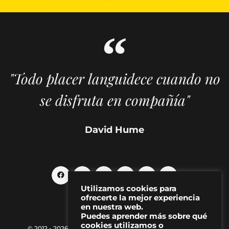
"Todo placer languidece cuando no
se disfruta en compañía"
David Hume
Utilizamos cookies para
ofrecerte la mejor experiencia
en nuestra web.
Puedes aprender más sobre qué
cookies utilizamos o
© 2012 - 2026 MAKMA | Revista de artes visuales y cultura