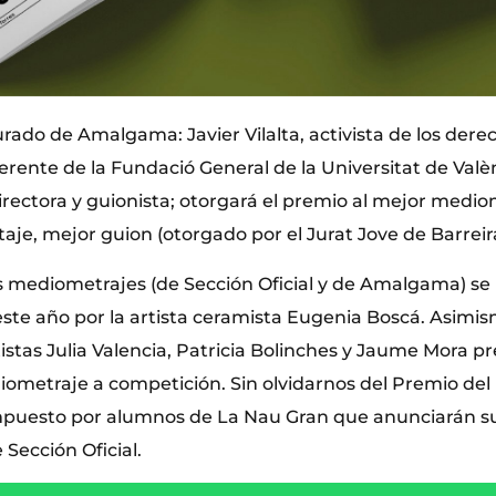
jurado de Amalgama: Javier Vilalta, activista de los de
gerente de la Fundació General de la Universitat de Valè
irectora y guionista; otorgará el premio al mejor medi
e, mejor guion (otorgado por el Jurat Jove de Barreir
s mediometrajes (de Sección Oficial y de Amalgama) se 
este año por la artista ceramista Eugenia Boscá. Asimis
istas Julia Valencia, Patricia Bolinches y Jaume Mora p
iometraje a competición. Sin olvidarnos del Premio del 
ompuesto por alumnos de La Nau Gran que anunciarán s
Sección Oficial.