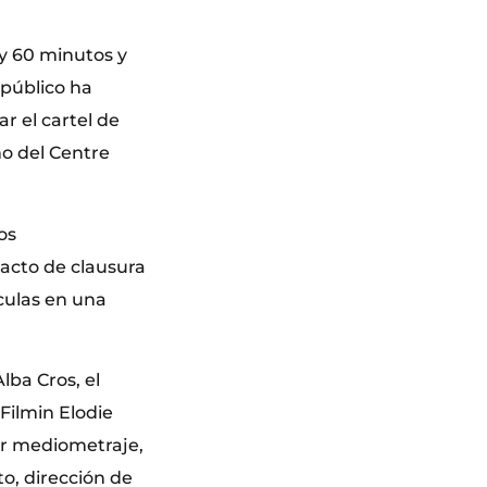
y 60 minutos y
público ha
r el cartel de
mo del Centre
os
acto de clausura
culas en una
lba Cros, el
Filmin Elodie
or mediometraje,
to, dirección de