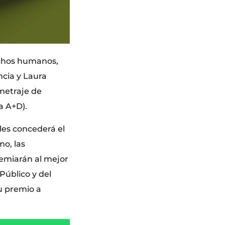
rechos humanos,
ncia y Laura
ometraje de
a A+D).
les concederá el
mo, las
remiarán al mejor
Público y del
u premio a