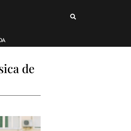
4
DA
sica de