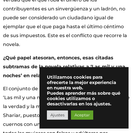
contribuyentes es un sinvergüenza y un ladrón, no
puede ser considerado un ciudadano igual de
ejemplar que el que paga hasta el último céntimo
de sus impuestos. Este es el conflicto que recorre la
novela.
¿Qué papel atesoran, entonces, esas citadas
subtramas de la novela relativas a ‘Las mil y una
noches’ en relación con este conflicto?
Utilizamos cookies para
ofrecerte la mejor experiencia
en nuestra web.
El conjunto de los relatos orientales recogidos en
Puedes aprender más sobre qué
‘Las mil y una noches’ versan sobre el conflicto entre
cookies utilizamos o
desactivarlas en los ajustes.
la verdad y la mentira. Comienzan cuando el rey
Ajustes
Aceptar
Shariar, puesto que su mujer le ha puesto los
cuernos con un esclavo, saca la conclusión de que