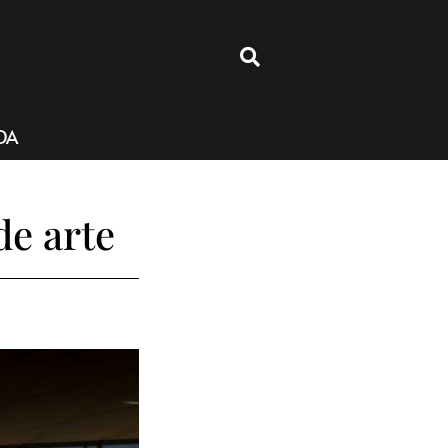
4
DA
de arte