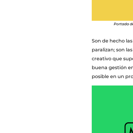
Portada d
Son de hecho las
paralizan; son la
creativo que supo
buena gestión em
posible en un pr