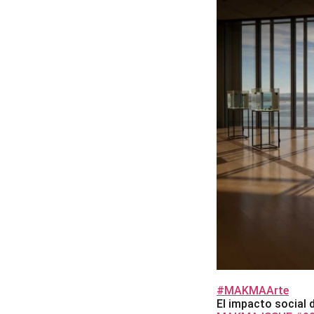
#MAKMAArte
El impacto social 