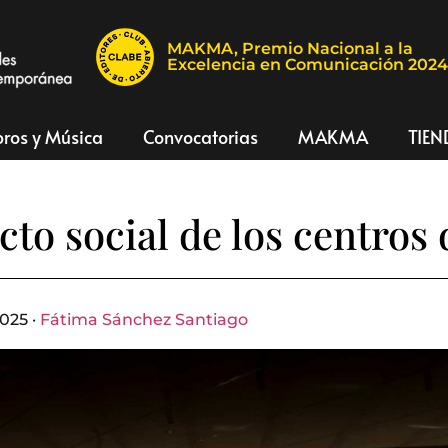
MAKMA, Premio Nacional a la
Excelencia en Comunicación 202
bros y Música
Convocatorias
MAKMA
TIEN
cto social de los centros 
025 ·
Fátima Sánchez Santiago