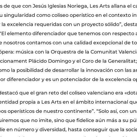
de que con Jesús Iglesias Noriega, Les Arts allana el c
su singularidad como coliseo operístico en el contexto in
 la excelencia requeridas con un proyecto sólido”, desta
 “El elemento diferenciador que tenemos con respecto a
ue nosotros contamos con una calidad excepcional de to
pera: música con la Orquestra de la Comunitat Valenci
ionament Plácido Domingo y el Coro de la Generalitat; e
como la posibilidad de desarrollar la innovación con las a
or diferenciador y es un potenciador de la excelencia op
destacó que el gran reto del coliseo valenciano era «dot
entidad propia a Les Arts en el ámbito internacional que
eos operísticos de nuestro continente”. “Solo así, con u
iremos que no imite, sino que fidelice aún más a su púb
líe en número y diversidad, hasta conseguir que la soc