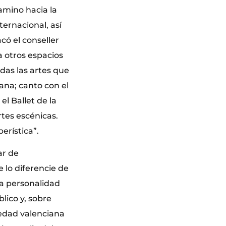
amino hacia la
ternacional, así
có el conseller
 otros espacios
das las artes que
ana; canto con el
l Ballet de la
rtes escénicas.
erística”.
ar de
 lo diferencie de
na personalidad
lico y, sobre
iedad valenciana