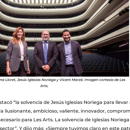
na Lloret, Jesús Iglesias Noriega y Vicent Marzà. Imagen cortesía de Les
Arts.
tacó “la solvencia de Jesús Iglesias Noriega para llevar
da ilusionante, ambicioso, valiente, innovador, comprom
cesario para Les Arts. La solvencia de Iglesias Norie
 sector”. Y dijo más: «Siempre tuvimos claro en este pa