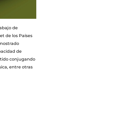
rabajo de
et de los Países
emostrado
pacidad de
artido conjugando
ica, entre otras