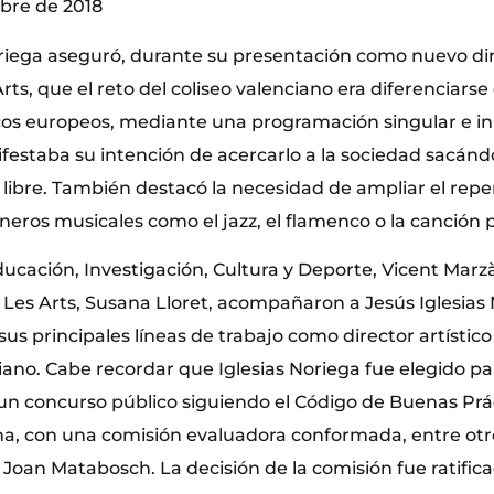
bre de 2018
oriega aseguró, durante su presentación como nuevo dire
Arts, que el reto del coliseo valenciano era diferenciarse
icos europeos, mediante una programación singular e in
estaba su intención de acercarlo a la sociedad sacándol
e libre. También destacó la necesidad de ampliar el repert
éneros musicales como el jazz, el flamenco o la canción 
ducación, Investigación, Cultura y Deporte, Vicent Marzà
 Les Arts, Susana Lloret, acompañaron a Jesús Iglesias 
us principales líneas de trabajo como director artístico 
iano. Cabe recordar que Iglesias Noriega fue elegido p
n concurso público siguiendo el Código de Buenas Prác
na, con una comisión evaluadora conformada, entre otro
oan Matabosch. La decisión de la comisión fue ratifica