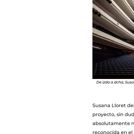
De izda a dcha, Susa
Susana Lloret des
proyecto, sin du
absolutamente ne
reconocida en el