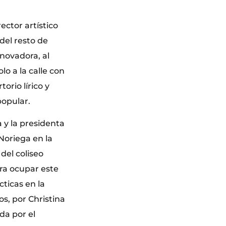
ctor artístico
 del resto de
novadora, al
o a la calle con
orio lírico y
popular.
 y la presidenta
Noriega en la
del coliseo
ara ocupar este
ticas en la
s, por Christina
da por el