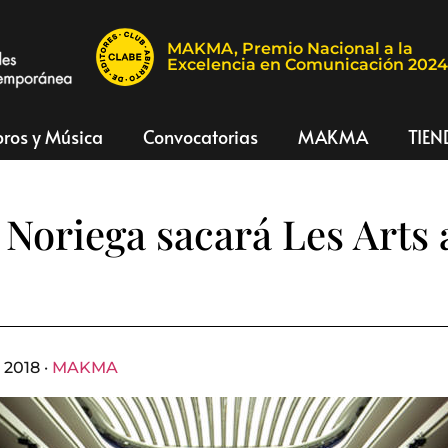
MAKMA, Premio Nacional a la
Excelencia en Comunicación 202
bros y Música
Convocatorias
MAKMA
TIEN
 Noriega sacará Les Arts 
 2018 ·
MAKMA