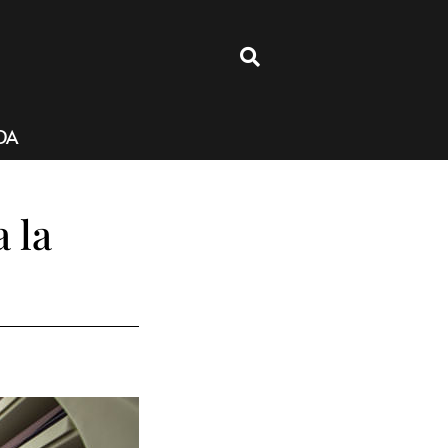
4
DA
a la