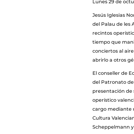
Lunes 29 de octu
Jesús Iglesias N
del Palau de les 
recintos operíst
tiempo que manif
conciertos al air
abrirlo a otros g
El conseller de E
del Patronato de
presentación de s
operístico valenc
cargo mediante u
Cultura Valencia
Scheppelmann y J