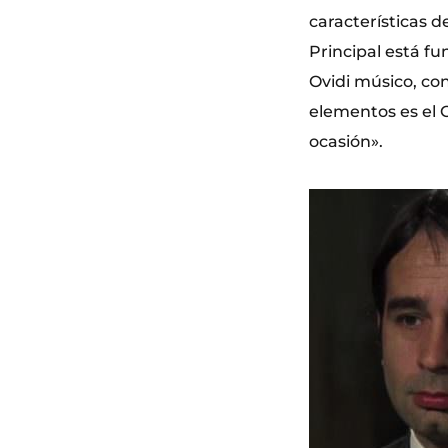
características 
Principal está fu
Ovidi músico, con
elementos es el O
ocasión».