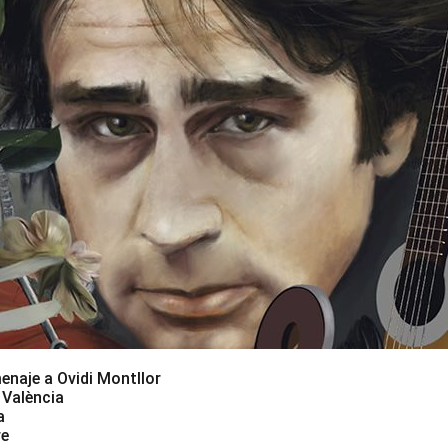
naje a Ovidi Montllor
 València
a
re