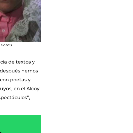
s Borau.
cia de textos y
ue después hemos
a con poetas y
yos, en el Alcoy
spectáculos”,