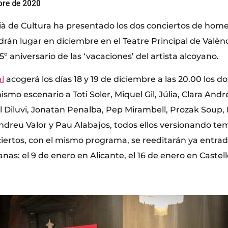
bre de 2020
cià de Cultura ha presentado los dos conciertos de home
drán lugar en diciembre en el Teatre Principal de Valèn
 aniversario de las ‘vacaciones’ del artista alcoyano.
l
acogerá los días 18 y 19 de diciembre a las 20.00 los d
smo escenario a Toti Soler, Miquel Gil, Júlia, Clara André
 Diluvi, Jonatan Penalba, Pep Mirambell, Prozak Soup, 
ndreu Valor y Pau Alabajos, todos ellos versionando tem
iertos, con el mismo programa, se reeditarán ya entrado
nas: el 9 de enero en Alicante, el 16 de enero en Castell