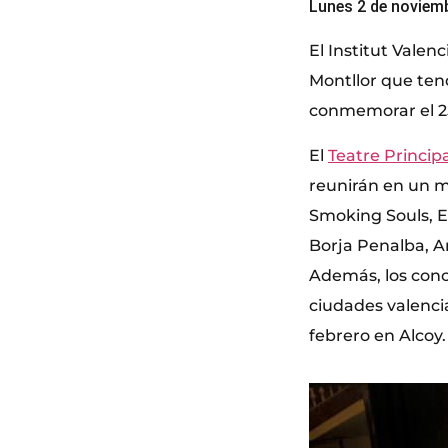
Lunes 2 de noviem
El Institut Valen
Montllor que ten
conmemorar el 25º
El
Teatre Principa
reunirán en un mi
Smoking Souls, El
Borja Penalba, A
Además, los conc
ciudades valencia
febrero en Alcoy.