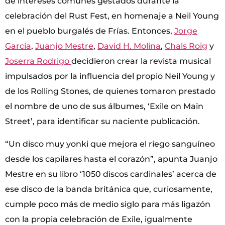
de intereses comunes gestados durante la
celebración del Rust Fest, en homenaje a Neil Young
en el pueblo burgalés de Frías. Entonces,
Jorge
García
,
Juanjo Mestre
,
David H. Molina
,
Chals Roig
y
Joserra Rodrigo
decidieron crear la revista musical
impulsados por la influencia del propio Neil Young y
de los Rolling Stones, de quienes tomaron prestado
el nombre de uno de sus álbumes, ‘Exile on Main
Street’, para identificar su naciente publicación.
“Un disco muy yonki que mejora el riego sanguíneo
desde los capilares hasta el corazón”, apunta Juanjo
Mestre en su libro ‘1050 discos cardinales’ acerca de
ese disco de la banda británica que, curiosamente,
cumple poco más de medio siglo para más ligazón
con la propia celebración de Exile, igualmente