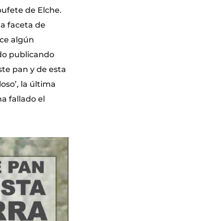
ufete de Elche.
la faceta de
ace algún
ido publicando
ste pan y de esta
oso’, la última
a fallado el