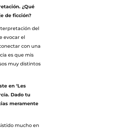
retación. ¿Qué
e de ficción?
nterpretación del
e evocar el
 conectar con una
cia es que mis
sos muy distintos
ste en ‘Les
rcía. Dado tu
encias meramente
sistido mucho en