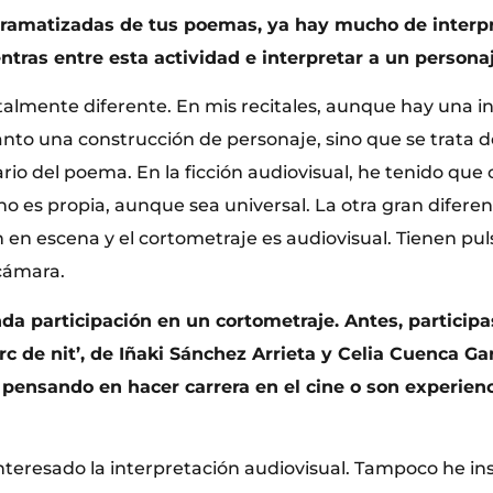
 dramatizadas de tus poemas, ya hay mucho de interp
ntras entre esta actividad e interpretar a un personaj
talmente diferente. En mis recitales, aunque hay una i
nto una construcción de personaje, sino que se trata d
io del poema. En la ficción audiovisual, he tenido que
o es propia, aunque sea universal. La otra gran diferen
 en escena y el cortometraje es audiovisual. Tienen pul
 cámara.
da participación en un cortometraje. Antes, participa
rc de nit’, de Iñaki Sánchez Arrieta y Celia Cuenca Ga
s pensando en hacer carrera en el cine o son experi
teresado la interpretación audiovisual. Tampoco he in