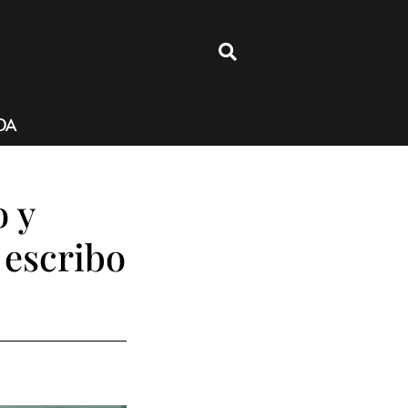
4
DA
o y
 escribo