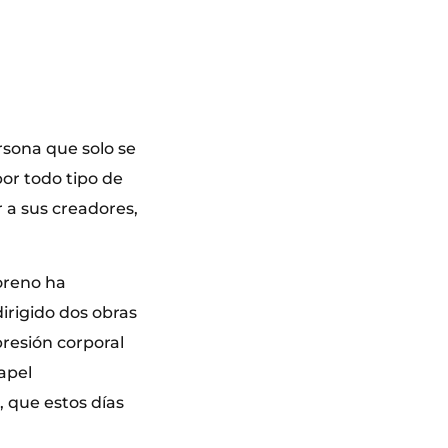
sona que solo se
por todo tipo de
r a sus creadores,
oreno ha
irigido dos obras
xpresión corporal
apel
, que estos días