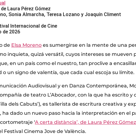
al
’, de Laura Pérez Gómez
eno, Sonia Almarcha, Teresa Lozano y Joaquín Climent
tival Internacional de Cine
io de 2026
lo de
Elsa Moreno
es sumergirse en la mente de una per
o inquieta, quizá versátil, cuyos intereses se mueven 
 que, en un país como el nuestro, tan proclive a encasilla
o un signo de valentía, que cada cual escoja su límite.
unicación Audiovisual y en Danza Contemporánea, M
mpañía de teatro L’Abocador, con la que ha escrito y d
Filla dels Cabuts’), es tallerista de escritura creativa y e
, ha dado un nuevo paso hacia la interpretación en el p
 cortometraje ‘
A certa distància’, de Laura Pérez Gómez
l Festival Cinema Jove de València.