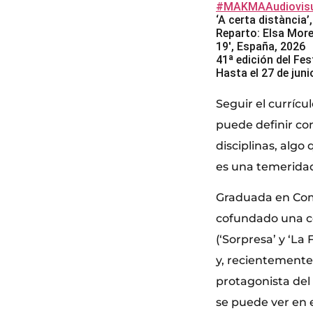
#MAKMAAudiovisu
‘A certa distància
Reparto: Elsa Mor
19′, España, 2026
41ª edición del Fes
Hasta el 27 de jun
Seguir el currícu
puede definir com
disciplinas, algo
es una temeridad 
Graduada en Com
cofundado una co
(‘Sorpresa’ y ‘La 
y, recientemente
protagonista del
se puede ver en e