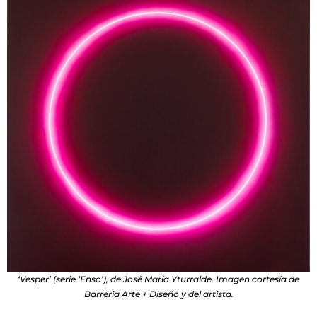
‘Vesper’ (serie ‘Enso’), de José María Yturralde. Imagen cortesía de
Barreria Arte + Diseño y del artista.