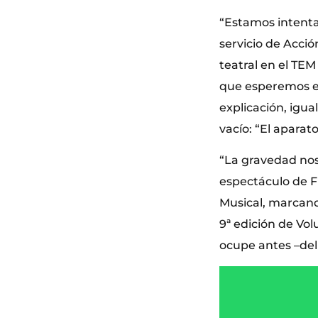
“Estamos intenta
servicio de Acci
teatral en el TEM
que esperemos es
explicación, igua
vacío: “El aparat
“La gravedad nos 
espectáculo de Fl
Musical, marcando
9ª edición de Vol
ocupe antes –del 