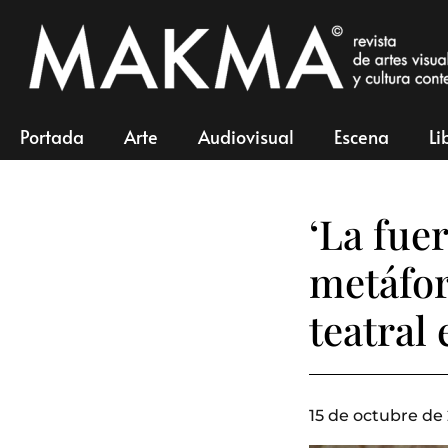
Portada
Arte
Audiovisual
Escena
Li
‘La fue
metáfor
teatral
15 de octubre de 