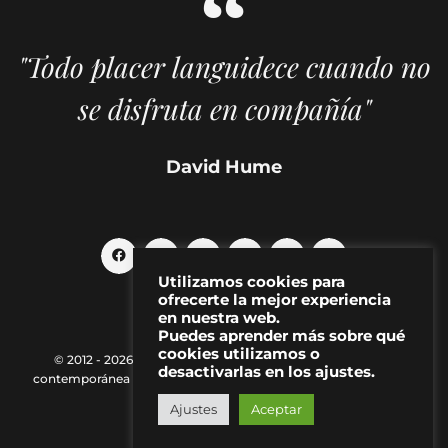
"Todo placer languidece cuando no
se disfruta en compañía"
David Hume
Utilizamos cookies para
ofrecerte la mejor experiencia
en nuestra web.
Puedes aprender más sobre qué
cookies utilizamos o
© 2012 - 2026 MAKMA | Revista de artes visuales y cultura
desactivarlas en los ajustes.
contemporánea |
Política de Privacidad
|
Aviso Legal
|
Contacto
Ajustes
Aceptar