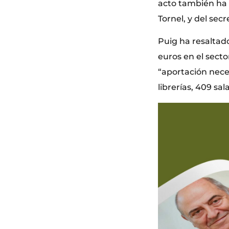
acto también ha c
Tornel, y del se
Puig ha resaltad
euros en el secto
“aportación neces
librerías, 409 sa