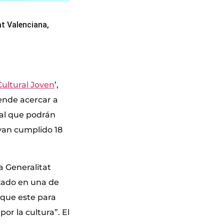
at Valenciana,
ultural Joven
’,
tende acercar a
onal que podrán
ayan cumplido 18
a Generalitat
izado en una de
 que este para
or la cultura”. El