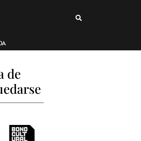
4
DA
a de
uedarse