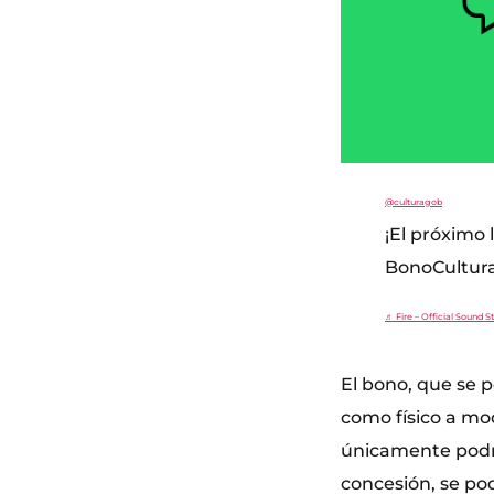
@culturagob
¡El próximo l
BonoCultura
♬ Fire – Official Sound S
El bono, que se p
como físico a mod
únicamente podrá
concesión, se pod