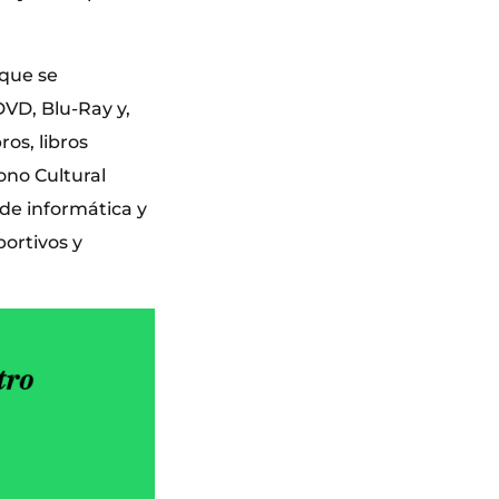
 que se
DVD, Blu-Ray y,
ros, libros
ono Cultural
 de informática y
portivos y