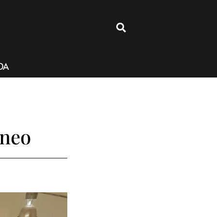
4
DA
áneo