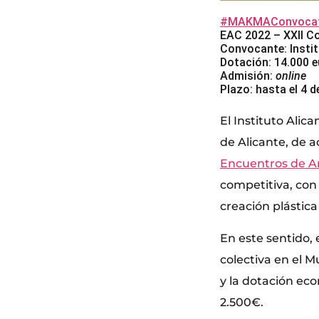
#MAKMAConvocat
EAC 2022 – XXII C
Convocante: Instit
Dotación: 14.000 e
Admisión:
online
Plazo: hasta el 4 
El Instituto Ali
de Alicante, de a
Encuentros de A
competitiva, con 
creación plástica 
En este sentido, 
colectiva en el M
y la dotación ec
2.500€.