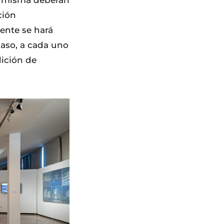
a misma deberán
ción
ente se hará
caso, a cada uno
dición de