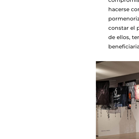
compromiso
hacerse con
pormenoriz
constar el 
de ellos, t
beneficiari