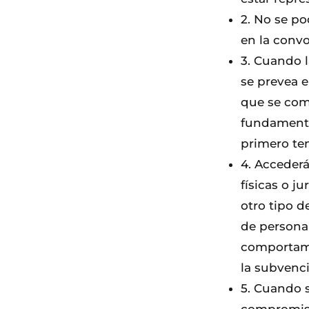
2. No se po
en la convo
3. Cuando l
se prevea e
que se comp
fundamenta
primero ten
4. Accederá
físicas o j
otro tipo 
de personal
comportami
la subvenc
5. Cuando s