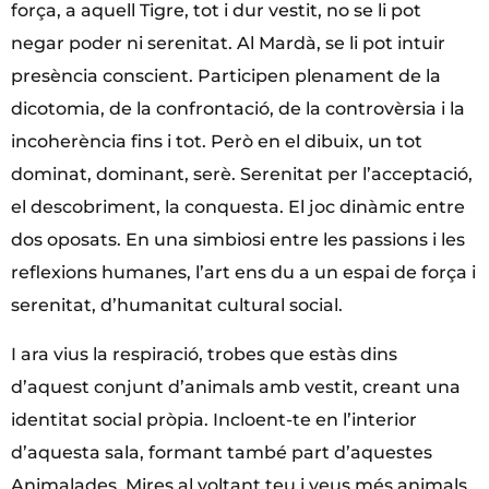
força, a aquell Tigre, tot i dur vestit, no se li pot
negar poder ni serenitat. Al Mardà, se li pot intuir
presència conscient. Participen plenament de la
dicotomia, de la confrontació, de la controvèrsia i la
incoherència fins i tot. Però en el dibuix, un tot
dominat, dominant, serè. Serenitat per l’acceptació,
el descobriment, la conquesta. El joc dinàmic entre
dos oposats. En una simbiosi entre les passions i les
reflexions humanes, l’art ens du a un espai de força i
serenitat, d’humanitat cultural social.
I ara vius la respiració, trobes que estàs dins
d’aquest conjunt d’animals amb vestit, creant una
identitat social pròpia. Incloent-te en l’interior
d’aquesta sala, formant també part d’aquestes
Animalades. Mires al voltant teu i veus més animals