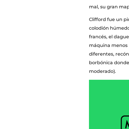
mal, su gran ma
Clifford fue un p
colodión húmedo.
francés, el daguer
máquina menos pe
diferentes, recó
borbónica donde l
moderado).