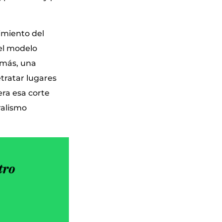
dimiento del
el modelo
demás, una
tratar lugares
era esa corte
ralismo