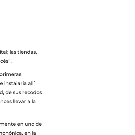
al; las tiendas,
ncés”.
 primeras
 instalaría allí
ad, de sus recodos
ces llevar a la
samente en uno de
monónica, en la