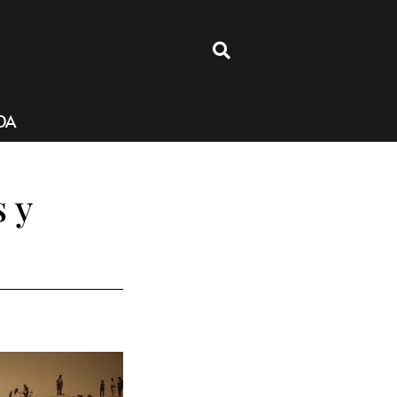
4
DA
 y