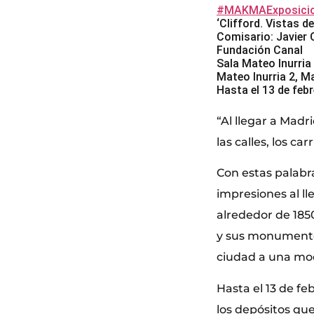
#MAKMAExposici
‘Clifford. Vistas de
Comisario: Javier 
Fundación Canal
Sala Mateo Inurria
Mateo Inurria 2, M
Hasta el 13 de feb
“Al llegar a Madr
las calles, los c
Con estas palabra
impresiones al lle
alrededor de 1850
y sus monumentos
ciudad a una mod
Hasta el 13 de f
los depósitos qu