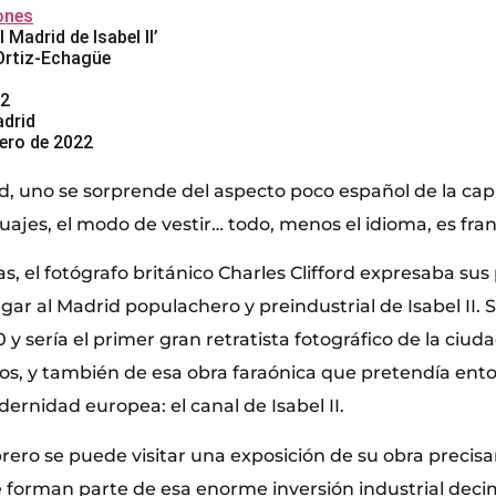
ones
l Madrid de Isabel II’
Ortiz-Echagüe
 2
adrid
rero de 2022
id, uno se sorprende del aspecto poco español de la capit
arruajes, el modo de vestir… todo, menos el idioma, es fra
s, el fotógrafo británico Charles Clifford expresaba sus
gar al Madrid populachero y preindustrial de Isabel II. Se
 y sería el primer gran retratista fotográfico de la ciud
, y también de esa obra faraónica que pretendía enton
ernidad europea: el canal de Isabel II.
ebrero se puede visitar una exposición de su obra preci
e forman parte de esa enorme inversión industrial deci