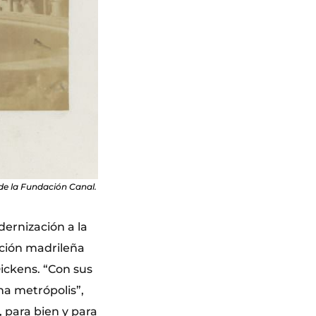
a de la Fundación Canal.
ernización a la
ación madrileña
Dickens. “Con sus
na metrópolis”,
 para bien y para