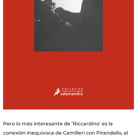
Pero lo más interesante de ‘Riccardino’ es la
conexión inequívoca de Camilleri con Pirandello, el