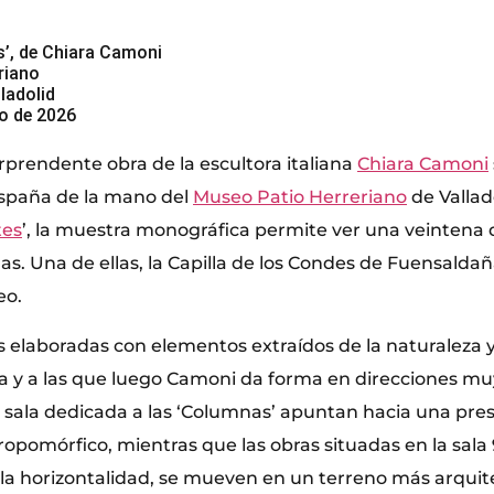
s’, de Chiara Camoni
riano
lladolid
o de 2026
rprendente obra de la escultora italiana
Chiara Camoni
España de la mano del
Museo Patio Herreriano
de Vallado
tes
’, la muestra monográfica permite ver una veintena 
as. Una de ellas, la Capilla de los Condes de Fuensaldañ
eo.
s elaboradas con elementos extraídos de la naturaleza y
ea y a las que luego Camoni da forma en direcciones mu
a sala dedicada a las ‘Columnas’ apuntan hacia una pres
ropomórfico, mientras que las obras situadas en la sala 
a horizontalidad, se mueven en un terreno más arquit