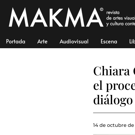
Portada
Arte
Audiovisual
Escena
Li
Chiara 
el proc
diálogo
14 de octubre de