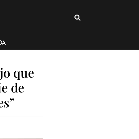
4
DA
jo que
ie de
es”