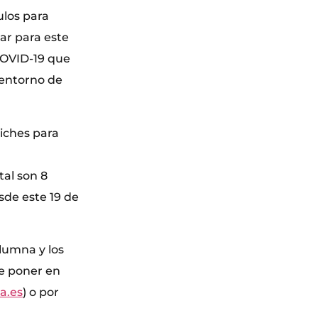
los para
ar para este
COVID-19 que
 entorno de
iches para
otal son 8
sde este 19 de
lumna y los
ue poner en
a.es
) o por