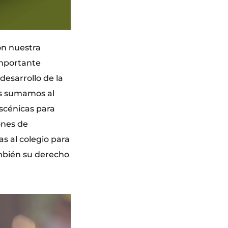
on nuestra
importante
desarrollo de la
nos sumamos al
scénicas para
ones de
s al colegio para
mbién su derecho