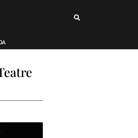
4
DA
Teatre