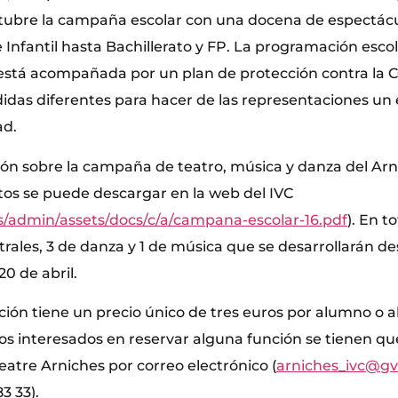
tubre la campaña escolar con una docena de espectácu
Infantil hasta Bachillerato y FP. La programación escol
está acompañada por un plan de protección contra la 
didas diferentes para hacer de las representaciones un
ad.
ión sobre la campaña de teatro, música y danza del Arn
utos se puede descargar en la web del IVC
es/admin/assets/docs/c/a/campana-escolar-16.pdf
). En t
rales, 3 de danza y 1 de música que se desarrollarán de
20 de abril.
ión tiene un precio único de tres euros por alumno o a
os interesados en reservar alguna función se tienen q
eatre Arniches por correo electrónico (
arniches_ivc@gv
3 33).