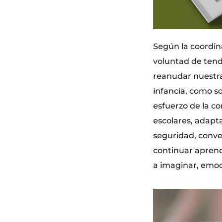
Según la coordina
voluntad de tende
reanudar nuestra 
infancia, como so
esfuerzo de la c
escolares, adapta
seguridad, conven
continuar aprend
a imaginar, emoci