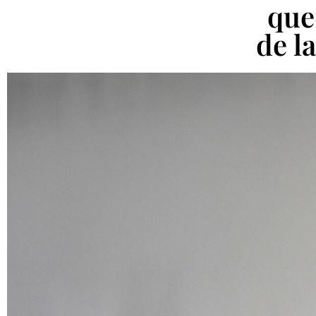
que
de l