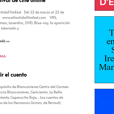
ntidaFilmFest. Del 22 de marzo al 22 de
l www.atlantidafilmfest.com VHS,
max, Laserdisc, DVD, Blue-ray, la aparición
 televisión y
 MÁS >>
KMA
ir el cuento
opósito de Blancanieves Centro del Carmen
ncia Blancanieves, Cenicienta, La Bella
iente, Caperucita Roja… Los cuentos de
s de los Hermanos Grimm, de Perrault,