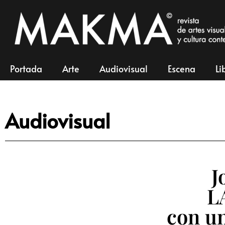
Portada
Arte
Audiovisual
Escena
Li
Audiovisual
J
L
con un