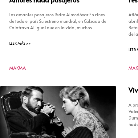
Los amantes pasajeros Pedro Almodóvar En cines
Atlá
de todo el país Su estreno mundial, en Calzada de
abri
Calatrava Al igual que en la vida, muchos
Beta
de la
LEER MÁS >>
LEER
MAKMA
MA
Viv
A pr
Vale
Durm
hada