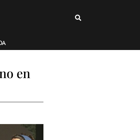
4
DA
ano en