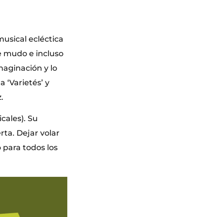
usical ecléctica
ne mudo e incluso
maginación y lo
a ‘Varietés’ y
.
cales). Su
rta. Dejar volar
 para todos los