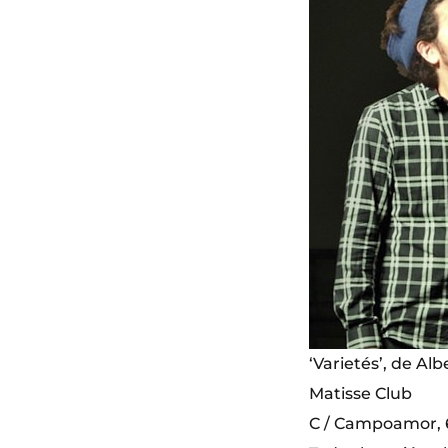
‘Varietés’, de Al
Matisse Club
C / Campoamor, 6