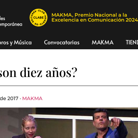
MAKMA, Premio Nacional a la
Excelencia en Comunicación 202
bros y Música
Convocatorias
MAKMA
TIEN
son diez años?
de 2017 ·
MAKMA