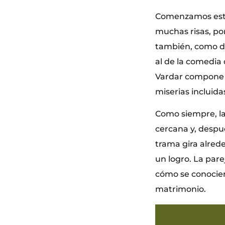
Comenzamos esta
muchas risas, po
también, como dij
al de la comedia 
Vardar compone u
miserias incluida
Como siempre, l
cercana y, despué
trama gira alrede
un logro. La par
cómo se conociero
matrimonio.