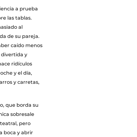
iencia a prueba
e las tablas.
asiado al
da de su pareja.
 haber caído menos
 divertida y
hace ridículos
oche y el día,
rros y carretas,
o, que borda su
mica sobresale
eatral, pero
a boca y abrir