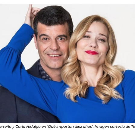
rreño y Carla Hidalgo en ‘Qué importan diez años’. Imagen cortesía de Te