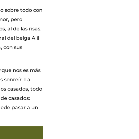
o sobre todo con
mor, pero
 al de las risas,
l del belga Alil
, con sus
rque nos es más
s sonreír. La
años casados, todo
 de casados:
puede pasar a un