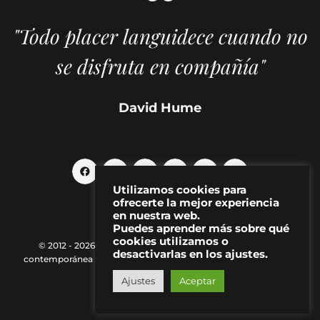
"Todo placer languidece cuando no
se disfruta en compañía"
David Hume
Utilizamos cookies para
ofrecerte la mejor experiencia
en nuestra web.
Puedes aprender más sobre qué
cookies utilizamos o
© 2012 - 2026 MAKMA | Revista de artes visuales y cultura
desactivarlas en los ajustes.
contemporánea |
Política de Privacidad
|
Aviso Legal
|
Contacto
Ajustes
Aceptar