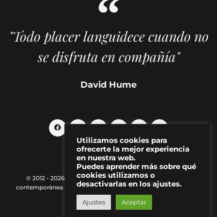
"Todo placer languidece cuando no
se disfruta en compañía"
David Hume
Utilizamos cookies para
ofrecerte la mejor experiencia
en nuestra web.
Puedes aprender más sobre qué
cookies utilizamos o
© 2012 - 2026 MAKMA | Revista de artes visuales y cultura
desactivarlas en los ajustes.
contemporánea |
Política de Privacidad
|
Aviso Legal
|
Contacto
Ajustes
Aceptar