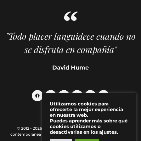
"Todo placer languidece cuando no
se disfruta en compañía"
David Hume
Utilizamos cookies para
ofrecerte la mejor experiencia
en nuestra web.
Puedes aprender más sobre qué
cookies utilizamos o
© 2012 - 2026 MAKMA | Revista de artes visuales y cultura
desactivarlas en los ajustes.
contemporánea |
Política de Privacidad
|
Aviso Legal
|
Contacto